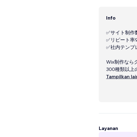
Info
✅サイト制作数
✅リピート率
✅社内テンプ
Wix制作な
300種類以
したい」「で
Tampilkan la
Layanan