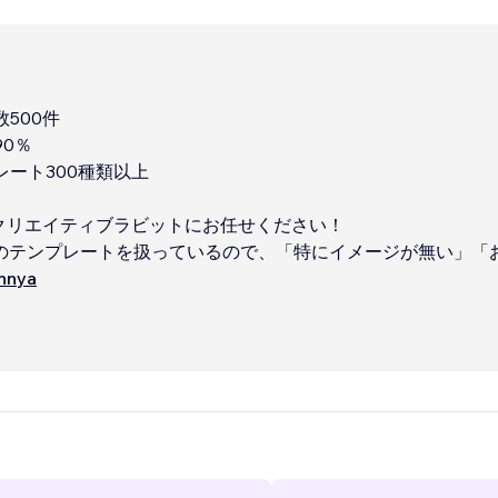
500件
90％
レート300種類以上
らクリエイティブラビットにお任せください！
上のテンプレートを扱っているので、「特にイメージが無い」「
もいい感じのサイトが欲しい！」そんな方にピッタリです。
innya
...