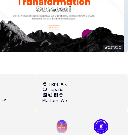
North America
Tigre, AR
Español
edas
Platform:
Wix