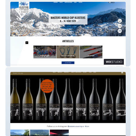
klosters2025
CasaNova Wein Pur AG