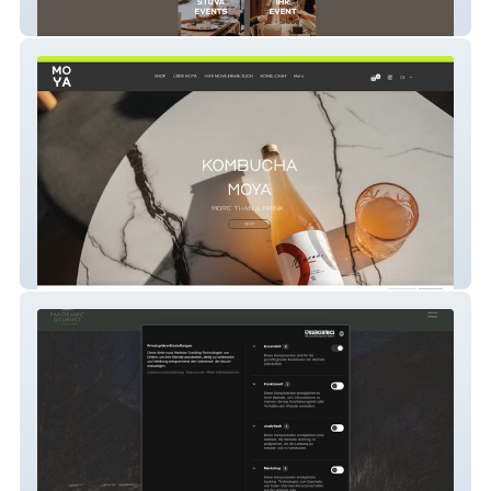
StüvaArosa
MOYA Kombucha