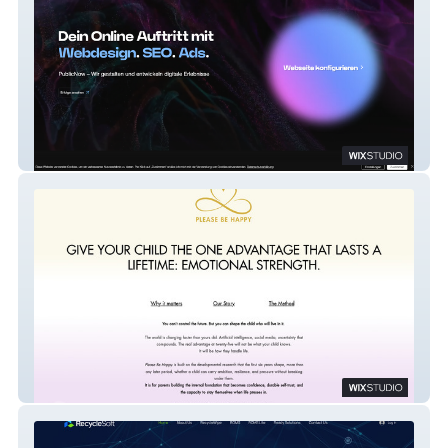
PublicNow
Please Be Happy