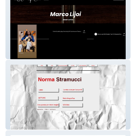
Lijoi Liuteria
normastramucci