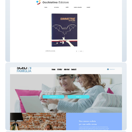
occhiolino
Scelta Famiglia