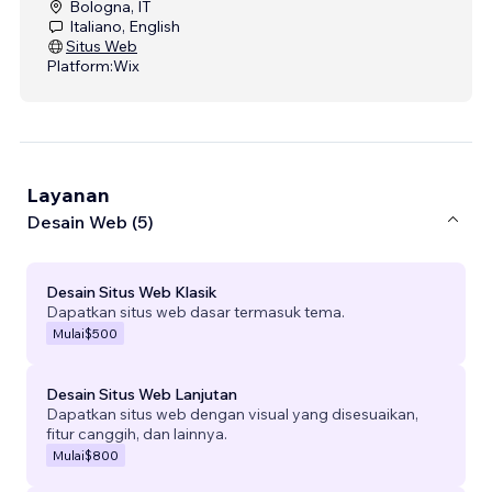
Bologna, IT
Italiano, English
Situs Web
Platform:
Wix
Layanan
Desain Web (5)
Desain Situs Web Klasik
Dapatkan situs web dasar termasuk tema.
Mulai
$500
Desain Situs Web Lanjutan
Dapatkan situs web dengan visual yang disesuaikan,
fitur canggih, dan lainnya.
Mulai
$800