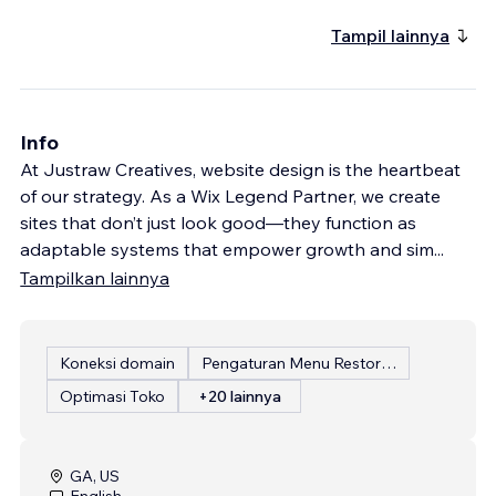
Tampil lainnya
Info
At Justraw Creatives, website design is the heartbeat
of our strategy. As a Wix Legend Partner, we create
sites that don’t just look good—they function as
adaptable systems that empower growth and sim
...
Tampilkan lainnya
Koneksi domain
Pengaturan Menu Restoran
Optimasi Toko
+20 lainnya
GA, US
English