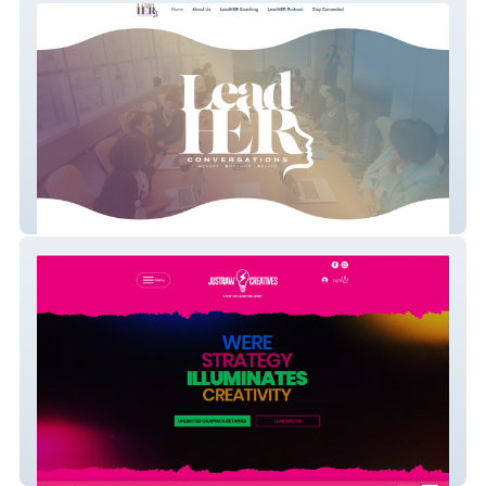
LeadHER Conversation
Justraw Creatives