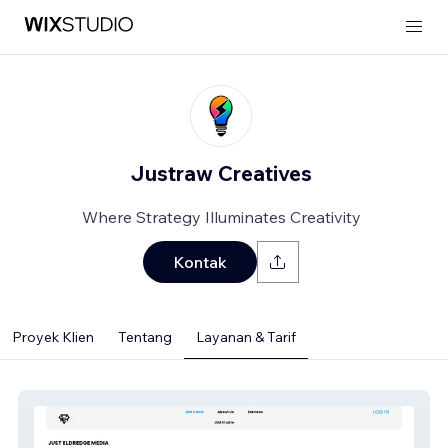
Justraw Creatives
Where Strategy Illuminates Creativity
Kontak
Proyek Klien
Tentang
Layanan & Tarif