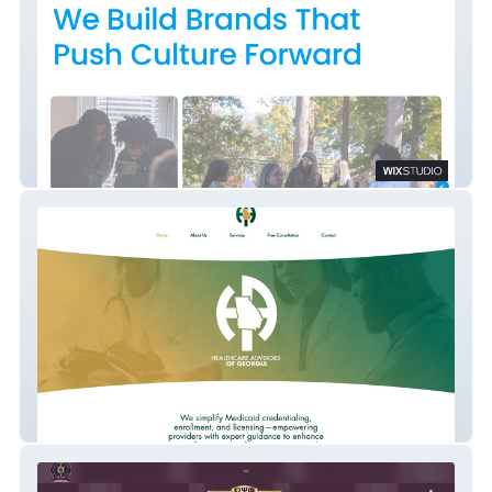
Just Eldredge Media
Healthcare Advisors GA