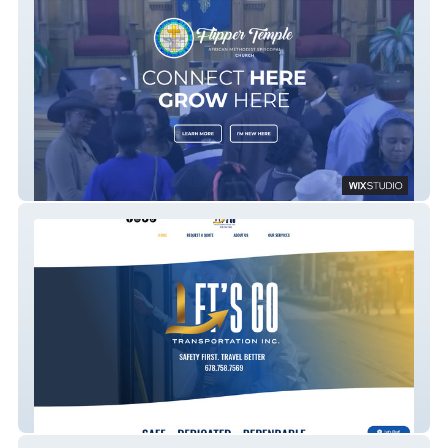
Flipper Temple AME Church
Let's Go