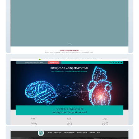
Sampa Pizza
INTELIGÊNCIA COMPORTAMENTAL