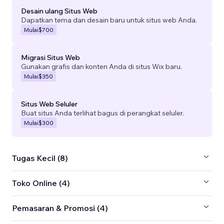
Desain ulang Situs Web
Dapatkan tema dan desain baru untuk situs web Anda.
Mulai
$700
Migrasi Situs Web
Gunakan grafis dan konten Anda di situs Wix baru.
Mulai
$350
Situs Web Seluler
Buat situs Anda terlihat bagus di perangkat seluler.
Mulai
$300
Tugas Kecil (8)
Toko Online (4)
Pemasaran & Promosi (4)