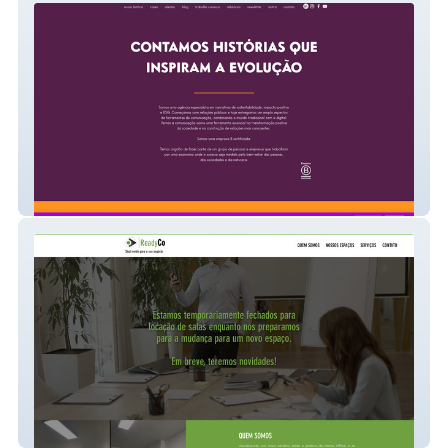
Profile
ReadyCo