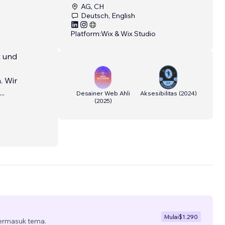
AG, CH
Deutsch, English
Platform:
Wix & Wix Studio
t und
. Wir
...
Desainer Web Ahli
Aksesibilitas
(
2024
)
(
2025
)
Mulai
$1.290
termasuk tema.