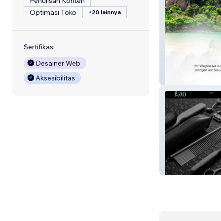
Penulisan Konten
Optimasi Toko
+20 lainnya
Sertifikasi
Desainer Web
Fly Any Way
Aksesibilitas
Coiffeurcan