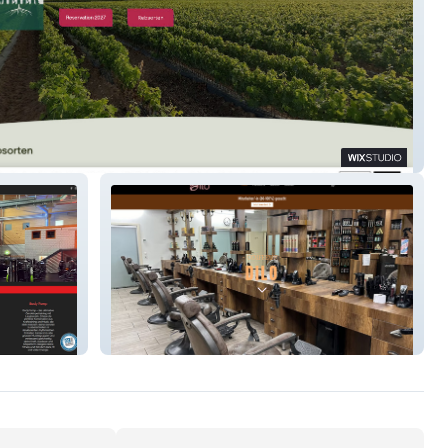
ule-Meier
Dilo