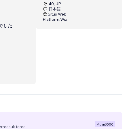
40, JP
日本語
Situs Web
Platform:
Wix
でした
Mulai
$500
termasuk tema.