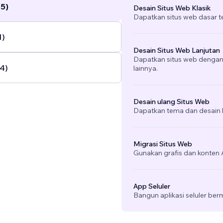
(5)
Desain Situs Web Klasik
Dapatkan situs web dasar 
1)
Desain Situs Web Lanjutan
Dapatkan situs web dengan v
(4)
lainnya.
Desain ulang Situs Web
Dapatkan tema dan desain b
Migrasi Situs Web
Gunakan grafis dan konten A
App Seluler
Bangun aplikasi seluler ber