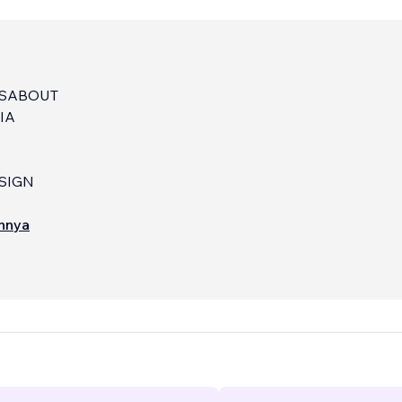
TSABOUT
IA
SIGN
innya