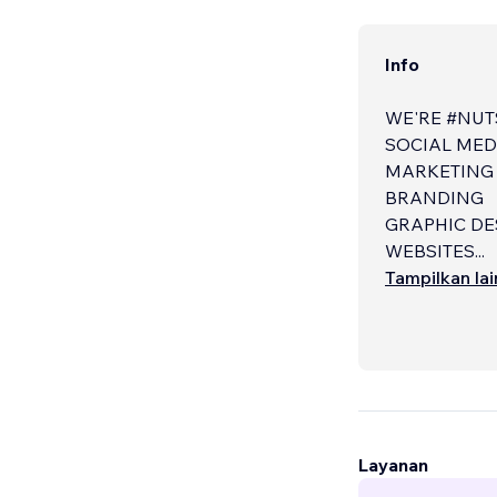
Info
WE'RE #NU
SOCIAL MED
MARKETING
BRANDING
GRAPHIC DE
WEBSITES
...
Tampilkan la
Layanan