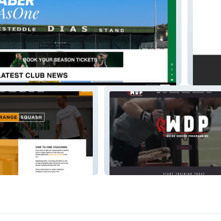
wn FC
redsqui
Welsh Dragon Program