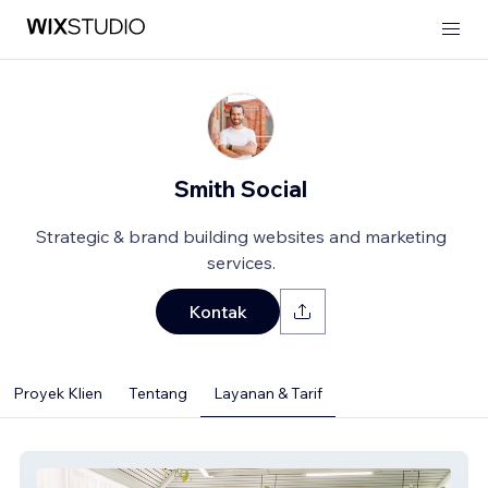
Smith Social
Strategic & brand building websites and marketing
services.
Kontak
Proyek Klien
Tentang
Layanan & Tarif