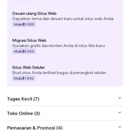
Desain ulang Situs Web
Dapatkan tema dan desain baru untuk situs web Anda.
Mulai
$5.000
Migrasi Situs Web
Gunakan grafis dan konten Anda di situs Wix baru.
Mulai
$5.000
Situs Web Seluler
Buat situs Anda terlihat bagus di perangkat seluler.
Mulai
$1.500
Tugas Kecil (7)
Toko Online (3)
Pemasaran & Promosi (4)