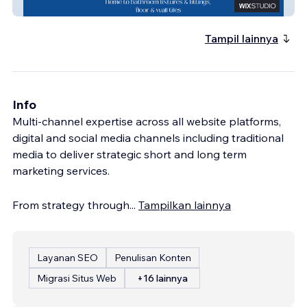
BI Melville
Tampil lainnya
Info
Multi-channel expertise across all website platforms,
digital and social media channels including traditional
media to deliver strategic short and long term
marketing services.
From strategy through
...
Tampilkan lainnya
Layanan SEO
Penulisan Konten
Migrasi Situs Web
+16 lainnya