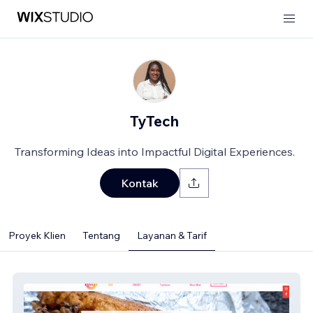
TyTech
Transforming Ideas into Impactful Digital Experiences.
Kontak
Proyek Klien
Tentang
Layanan & Tarif