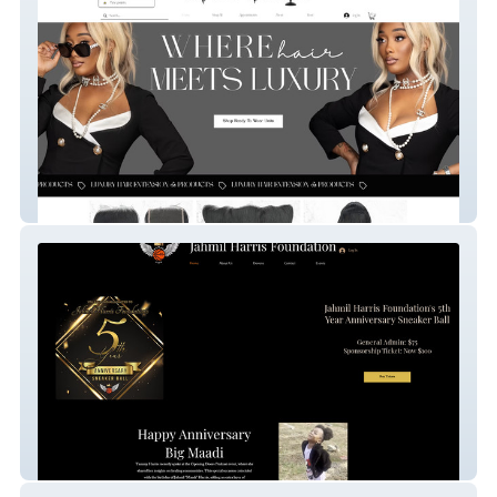
Made By Mason
JH Foundation