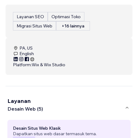
Layanan SEO
Optimasi Toko
Migrasi Situs Web
+16 lainnya
PA, US
English
Platform:
Wix & Wix Studio
Layanan
Desain Web (5)
Desain Situs Web Klasik
Dapatkan situs web dasar termasuk tema.