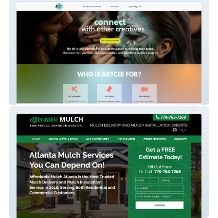
ArtCee
new-affordable-site