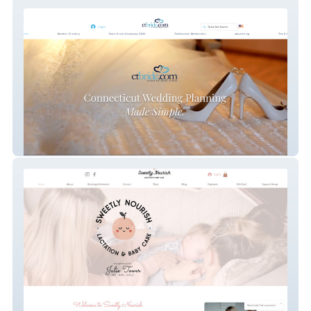
ctbride.com
Sweetly Nourish