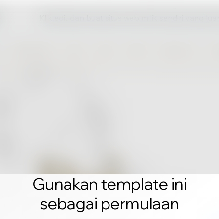
Klik edit dan buat situs web milik sendiri yang lua
Gunakan template ini
sebagai permulaan