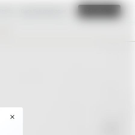
r biasa
Baca Selengkapnya
Edit situs ini