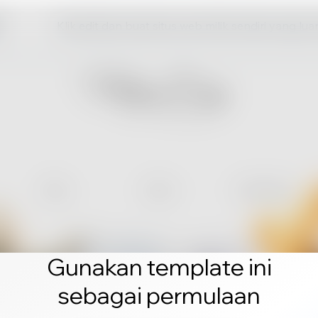
Klik edit dan buat situs web milik sendiri yang lua
Gunakan template ini
sebagai permulaan