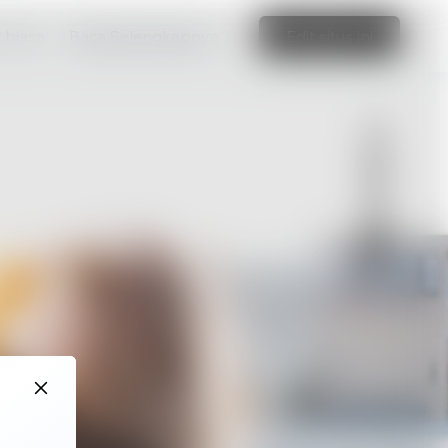
r biasa
Baca Selengkapnya
Edit situs ini