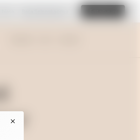
r biasa
Baca Selengkapnya
Edit situs ini