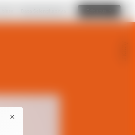
r biasa
Baca Selengkapnya
Edit situs ini