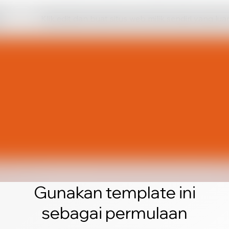
Klik edit dan buat situs web milik sendiri yang lua
Gunakan template ini
sebagai permulaan