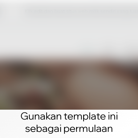
Klik edit dan buat situs web milik sendiri yang lua
Gunakan template ini
sebagai permulaan