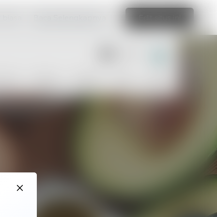
r biasa
Baca Selengkapnya
Edit situs ini