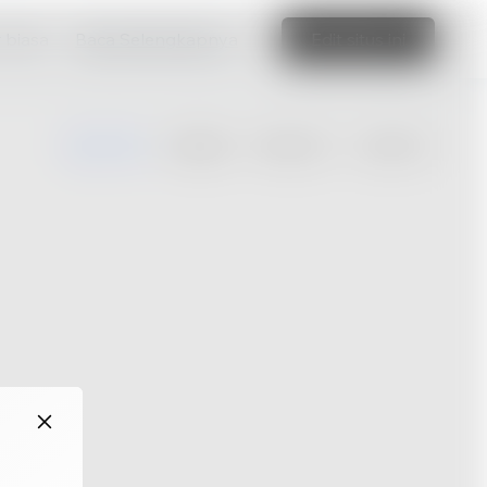
r biasa
Baca Selengkapnya
Edit situs ini