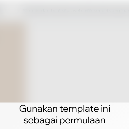
Klik edit dan buat situs web milik sendiri yang lua
Gunakan template ini
sebagai permulaan