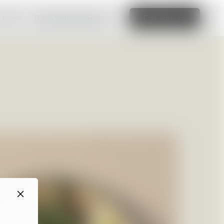
r biasa
Baca Selengkapnya
Edit situs ini