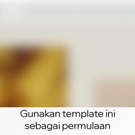
Klik edit dan buat situs web milik sendiri yang lua
Gunakan template ini
sebagai permulaan