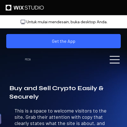
Untuk mulai mendesain, buka desktop Anda.