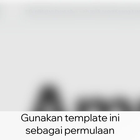
Klik edit dan buat situs web milik sendiri yang lua
Gunakan template ini
sebagai permulaan