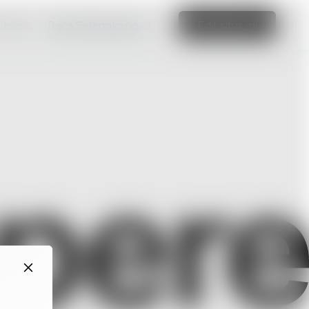
r biasa
Baca Selengkapnya
Edit situs ini