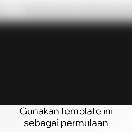
Klik edit dan buat situs web milik sendiri yang lua
Gunakan template ini
sebagai permulaan