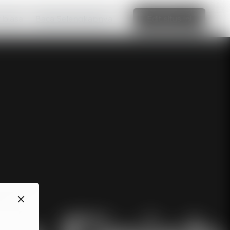
r biasa
Baca Selengkapnya
Edit situs ini