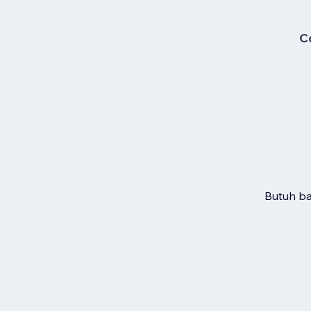
C
Butuh b