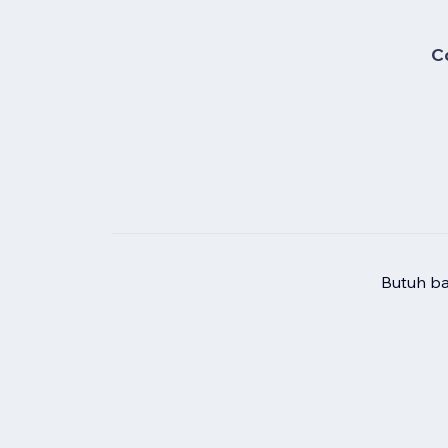
C
Butuh b