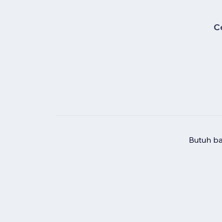
C
Butuh b