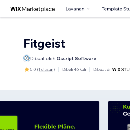
Layanan
Template St
Fitgeist
Dibuat oleh
Qscript Software
5,0
(1 ulasan)
Dibeli 46 kali
Dibuat di