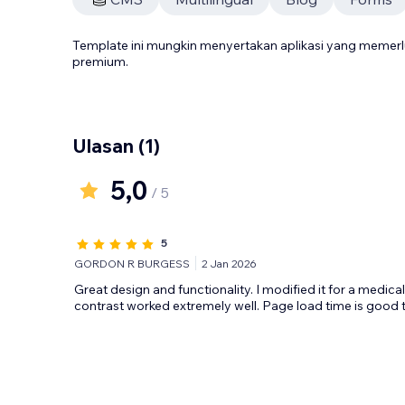
Template ini mungkin menyertakan aplikasi yang meme
premium.
Ulasan
(1)
5,0
/ 5
5
GORDON R BURGESS
2 Jan 2026
Great design and functionality. I modified it for a medical
contrast worked extremely well. Page load time is good 