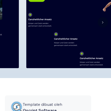
Template dibuat oleh
Qscript Software