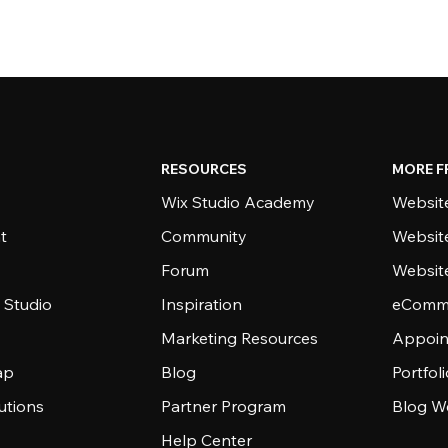
RESOURCES
MORE F
Wix Studio Academy
Website
t
Community
Websit
Forum
Websit
 Studio
Inspiration
eComme
Marketing Resources
Appoin
ap
Blog
Portfol
utions
Partner Program
Blog W
Help Center