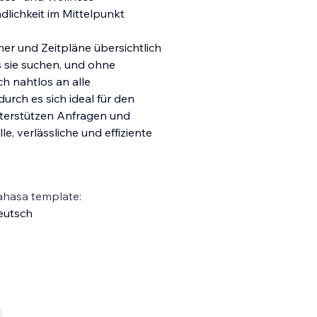
lichkeit im Mittelpunkt
ner und Zeitpläne übersichtlich
s sie suchen, und ohne
ch nah
tlos an alle
urch es sich ideal für den
unterstützen Anfragen und
, verlässliche und effiziente
ahasa template:
eutsch