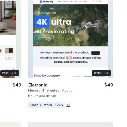
$49
Eletroniq
$49
Menurut
ThemetechMount
Belum ada ulasan
Kode kustom
CMS
+
3