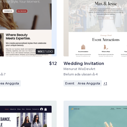
$12
Wedding Invitation
Menurut
WixDevArt
7
Belum ada ulasan
4
rea Anggota
Event
Area Anggota
+
1