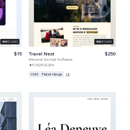
$15
Travel Nest
$250
Menurut
Qscript Software
5,0
(
29
)
254
CMS
Paket Harga
+
2