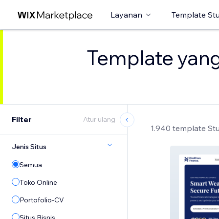
Layanan
Template St
Template yang 
Filter
Atur ulang
1.940 template St
Jenis Situs
Semua
Toko Online
Portofolio-CV
Situs Bisnis