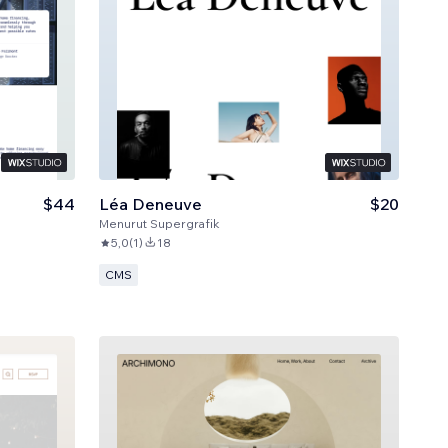
$44
Léa Deneuve
$20
Menurut
Supergrafik
5,0
(
1
)
18
CMS