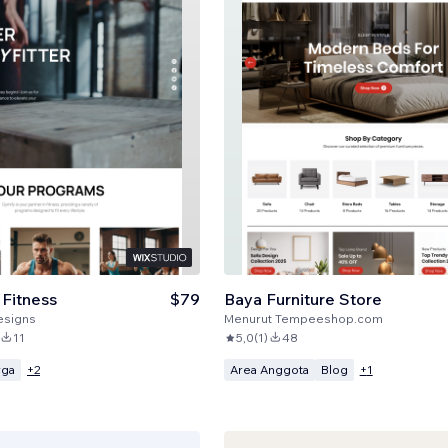
 Fitness
$79
Baya Furniture Store
esigns
Menurut
Tempeeshop.com
11
5,0
(
1
)
48
rga
Area Anggota
Blog
+
2
+
1