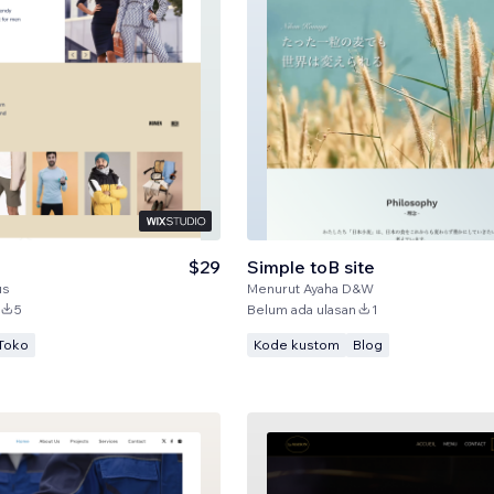
$29
Simple toB site
us
Menurut
Ayaha D&W
5
Belum ada ulasan
1
Toko
Kode kustom
Blog