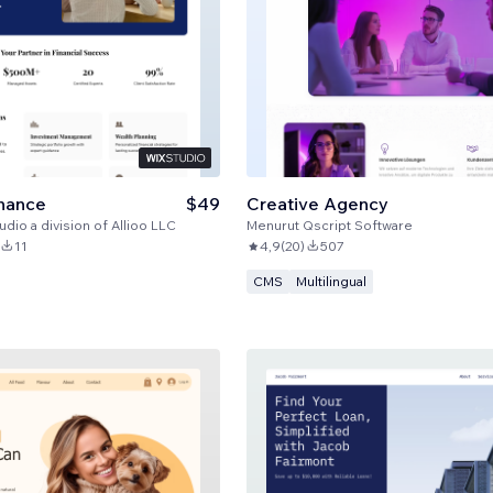
inance
$49
Creative Agency
tudio a division of Allioo LLC
Menurut
Qscript Software
11
4,9
(
20
)
507
CMS
Multilingual