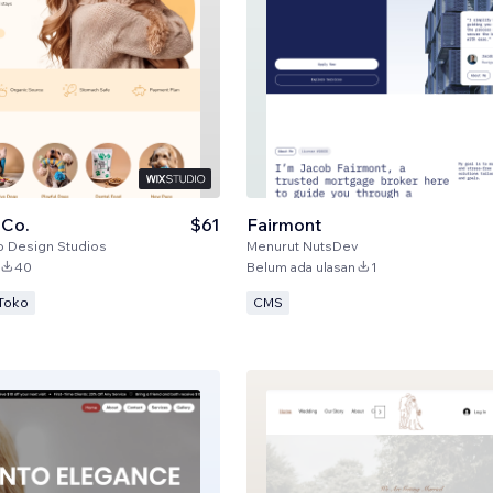
 Co.
$61
Fairmont
o Design Studios
Menurut
NutsDev
40
Belum ada ulasan
1
Toko
CMS