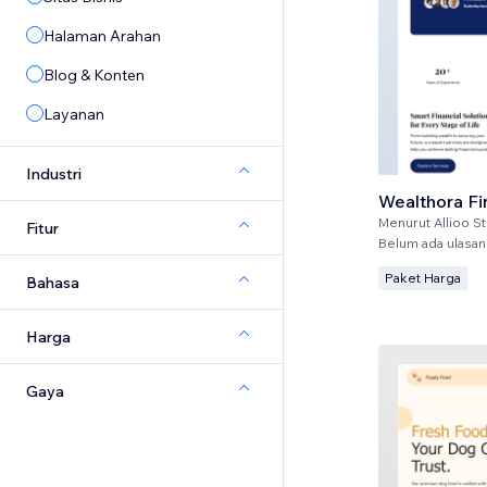
Halaman Arahan
Blog & Konten
Layanan
Industri
Wealthora F
Menurut
Allioo S
Fitur
Belum ada ulasan
Paket Harga
Bahasa
Harga
Gaya