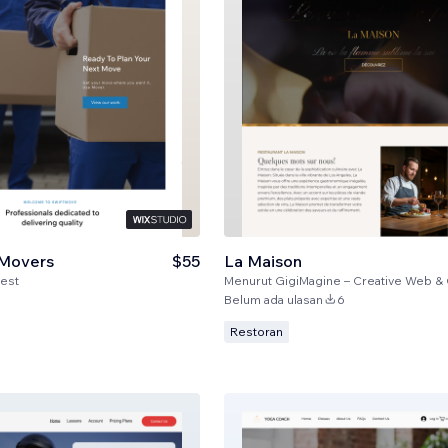
 Movers
$55
La Maison
uest
Menurut
GigiMagine – Creative Web & Graphic Desig
Belum ada ulasan
6
Restoran