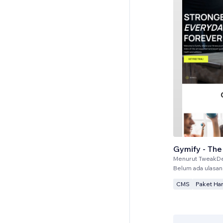
Gymify - The
Menurut
TweakD
Belum ada ulasan
CMS
Paket Ha